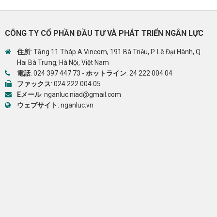
CÔNG TY CỔ PHẦN ĐẦU TƯ VÀ PHÁT TRIỂN NGÂN LỰC
住所
: Tầng 11 Tháp A Vincom, 191 Bà Triệu, P. Lê Đại Hành, Q.
Hai Bà Trưng, Hà Nội, Việt Nam
電話
:
024 397 447 73
-
ホットライン
:
24 222 004 04
ファックス
: 024 222 004 05
Eメール
:
nganluc.niad@gmail.com
ウェブサイト
:
nganluc.vn