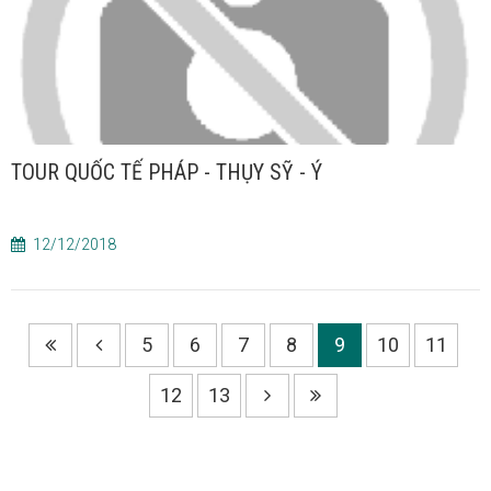
TOUR QUỐC TẾ PHÁP - THỤY SỸ - Ý
12/12/2018
5
6
7
8
9
10
11
12
13