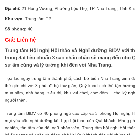
Địa chỉ:
21 Hùng Vương, Phường Lộc Thọ, TP. Nha Trang, Tỉnh Kh
Khu vực:
Trung tâm TP
Số phòng:
40
Giá: Liên hệ
Trung tâm Hội nghị Hội thảo và Nghỉ dưỡng BIDV với thiế
trọng đạt tiêu chuẩn 3 sao chắn chắn sẽ mang đến cho 
sự ấm cúng và lý tưởng khi đến với Nha Trang.
Tọa lạc ngay trung tâm thành phố, cách bờ biển Nha Trang xinh đẹ
thế giới chỉ với 3 phút đi bộ thư giản, Quý khách có thể tận hưởn
mua sắm, nhà hàng, siêu thị, khu vui chơi, chợ đêm… cho kỳ ngh
người thân.
Trung tâm BIDV có 40 phòng ngủ cao cấp và 3 phòng Hội nghị, H
mọi yêu cầu nghĩ dưỡng kết hợp hội thảo của Quí khách. Mang ph
nghiệp, tận tâm của đội ngũ nhân viên, Trung tâm hội nghị Hội th