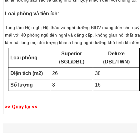
lại ấn tượng sâu sắc và đáng nhớ khi Quý khách đến với chúng tôi.
Loại phòng và tiện ích:
Tung tâm Hội nghị Hội thảo và nghỉ dưỡng BIDV mang đến cho quý 
mái với 40 phòng ngủ tiện nghi và đẳng cấp, không gian nội thất tr
làm hài lòng mọi đối tượng khách hàng nghĩ dưỡng khó tính khi đến 
Superior
Deluxe
Loại phòng
(SGL/DBL)
(DBL/TWN)
Diện tích (m2)
26
38
Số lượng
8
16
>> Quay lại <<