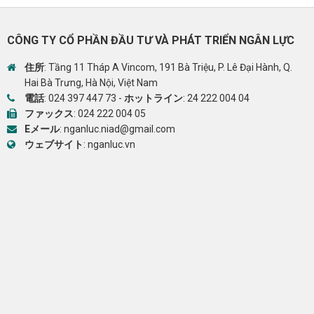
CÔNG TY CỔ PHẦN ĐẦU TƯ VÀ PHÁT TRIỂN NGÂN LỰC
住所
: Tầng 11 Tháp A Vincom, 191 Bà Triệu, P. Lê Đại Hành, Q.
Hai Bà Trưng, Hà Nội, Việt Nam
電話
:
024 397 447 73
-
ホットライン
:
24 222 004 04
ファックス
: 024 222 004 05
Eメール
:
nganluc.niad@gmail.com
ウェブサイト
:
nganluc.vn