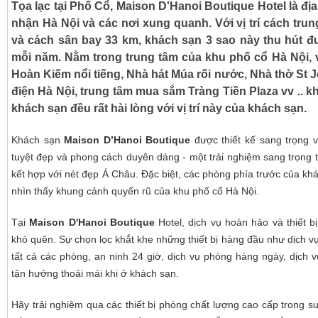
Tọa lạc tại Phố Cổ, Maison D'Hanoi Boutique Hotel là đ
nhận Hà Nội và các nơi xung quanh. Với vị trí cách tru
và cách sân bay 33 km, khách sạn 3 sao này thu hút đ
mỗi năm. Nằm trong trung tâm của khu phố cổ Hà Nội, v
Hoàn Kiếm nổi tiếng, Nhà hát Múa rối nước, Nhà thờ St
điện Hà Nội, trung tâm mua sắm Tràng Tiền Plaza vv .. 
khách sạn đều rất hài lòng với vị trí này của khách sạn.
Khách sạn
Maison D’Hanoi Boutique
được thiết kế sang trọng 
tuyệt đẹp và phong cách duyên dáng - một trải nghiệm sang trọng
kết hợp với nét đẹp Á Châu. Đặc biệt, các phòng phía trước của kh
nhìn thấy khung cảnh quyến rũ của khu phố cổ Hà Nội.
Tại
Maison D'Hanoi Boutique
Hotel, dịch vụ hoàn hảo và thiết bị
khó quên. Sự chọn lọc khắt khe những thiết bị hàng đầu như dịch vụ
tất cả các phòng, an ninh 24 giờ, dịch vụ phòng hàng ngày, dịch 
tận hưởng thoải mái khi ở khách sạn.
Hãy trải nghiệm qua các thiết bị phòng chất lượng cao cấp trong suố