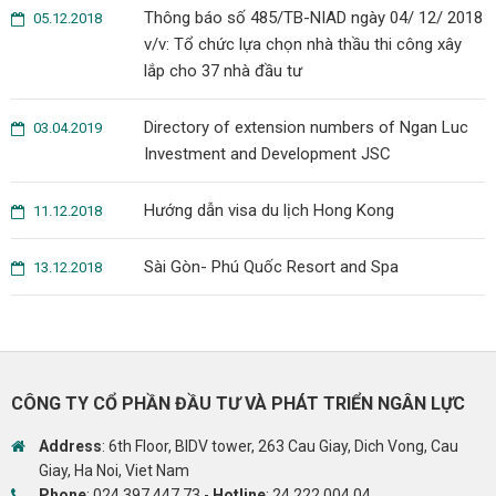
Thông báo số 485/TB-NIAD ngày 04/ 12/ 2018
05.12.2018
v/v: Tổ chức lựa chọn nhà thầu thi công xây
lắp cho 37 nhà đầu tư
Directory of extension numbers of Ngan Luc
03.04.2019
Investment and Development JSC
Hướng dẫn visa du lịch Hong Kong
11.12.2018
Sài Gòn- Phú Quốc Resort and Spa
13.12.2018
CÔNG TY CỔ PHẦN ĐẦU TƯ VÀ PHÁT TRIỂN NGÂN LỰC
Address
: 6th Floor, BIDV tower, 263 Cau Giay, Dich Vong, Cau
Giay, Ha Noi, Viet Nam
Phone
:
024 397 447 73
-
Hotline
:
24 222 004 04