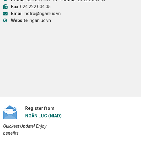
Fax
: 024 222 004 05
Email
:
hotro@nganluc.vn
Website
:
nganluc.vn
Register from
NGÂN LỰC (NIAD)
Quickest Update! Enjoy
benefits