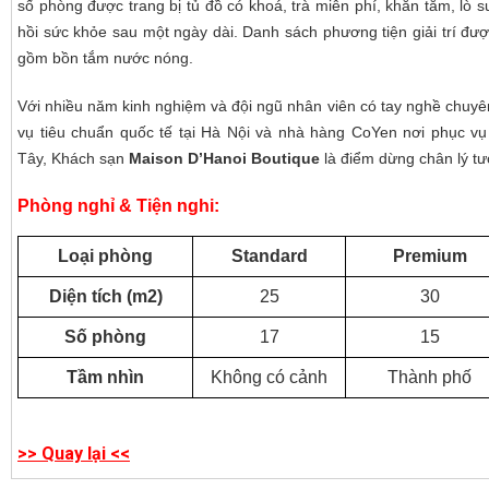
số phòng được trang bị tủ đồ có khoá, trà miễn phí, khăn tắm, lò 
hồi sức khỏe sau một ngày dài. Danh sách phương tiện giải trí đượ
gồm bồn tắm nước nóng.
Với nhiều năm kinh nghiệm và đội ngũ nhân viên có tay nghề chuyê
vụ tiêu chuẩn quốc tế tại Hà Nội và nhà hàng CoYen nơi phục 
Tây, Khách sạn
Maison D’Hanoi Boutique
là điểm dừng chân lý t
Phòng nghỉ & Tiện nghi:
Loại phòng
Standard
Premium
Diện tích (m2)
25
30
Số phòng
17
15
Tầm nhìn
Không có cảnh
Thành phố
>> Quay lại <<